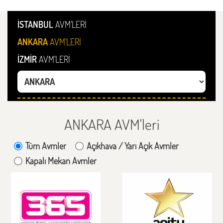
İSTANBUL
AVM'LERİ
ANKARA
AVM'LERİ
İZMİR
AVM'LERİ
ANKARA AVM'leri
Tüm Avmler
Açıkhava / Yarı Açık Avmler
Kapalı Mekan Avmler