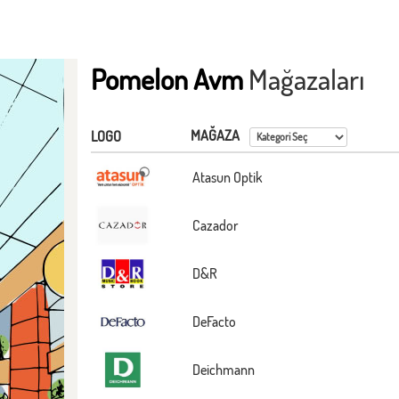
Pomelon Avm
Mağazaları
MAĞAZA
LOGO
Atasun Optik
Cazador
D&R
DeFacto
Deichmann