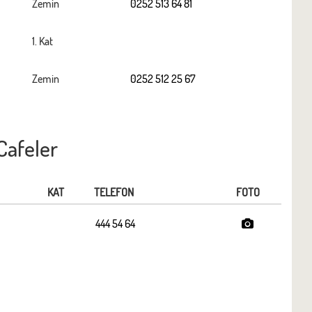
Zemin
0252 513 64 81
1. Kat
Zemin
0252 512 25 67
Cafeler
KAT
TELEFON
FOTO
444 54 64