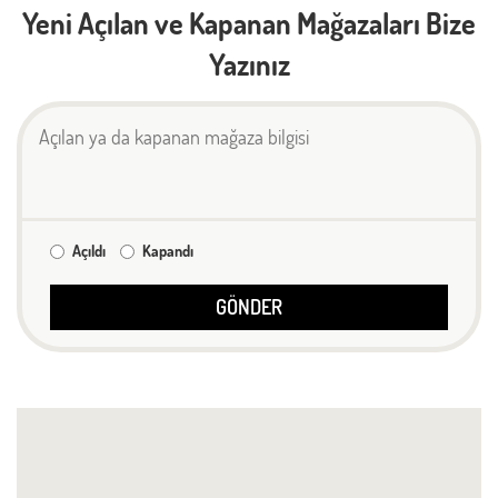
Cafeler
LOGO
MAĞAZA
KAT
TELEFON
FOTO
Alaçatı Muhallebicisi
Zemin
Baydöner
2. Kat
Burger King
2. Kat
Caribou Coffee
Zemin
Gönül Kahvesi
Zemin
HD İskender
2. Kat