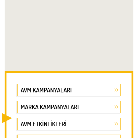
Kahve Dünyası
Zemin
Kfc
2. Kat
Mado
2. Kat
Mc Donald's
2. Kat
Midpoint
Zemin
Otantik Kumpir
2. Kat
Pidem
Popeyes
2. Kat
Sbarro
2. Kat