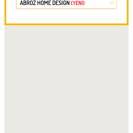
StarBucks
Zemin
Tavuk Dünyası
2. Kat
Yeni Açılan ve Kapanan Mağazaları Bize
Yazınız
Açıldı
Kapandı