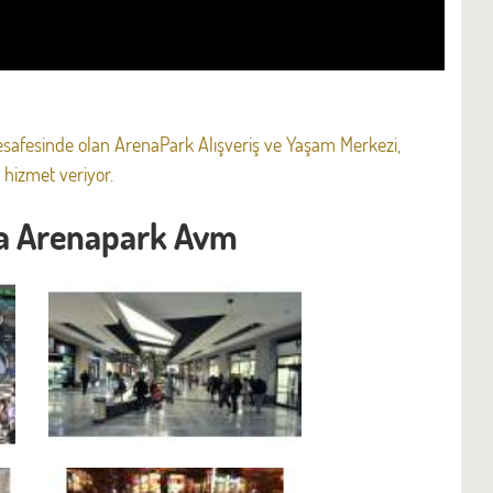
afesinde olan ArenaPark Alışveriş ve Yaşam Merkezi,
 hizmet veriyor.
la Arenapark Avm