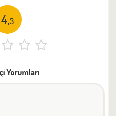
4,
3
çi Yorumları