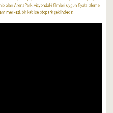
 olan ArenaPark, vizyondaki filmleri uygun fiyata izleme
am merkezi, bir katı ise otopark şeklindedir.