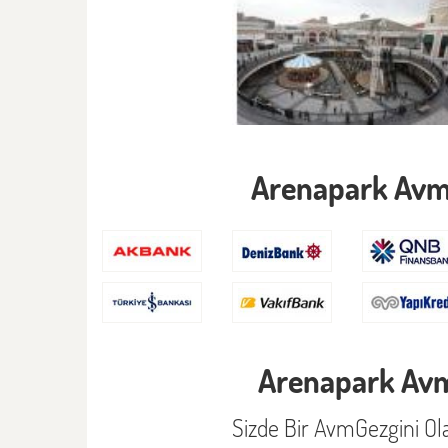
Arenapark Avm
Arenapark Avm
Sizde Bir AvmGezgini Ola