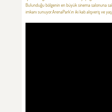
Bulunduğu bölgenin en büyük sinema salonuna sahip
imkanı sunuyor.ArenaPark'ın iki katı alışveriş ve yaş