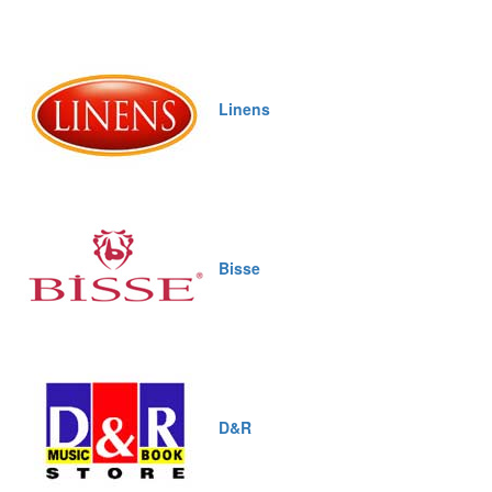
Linens
Bisse
D&R