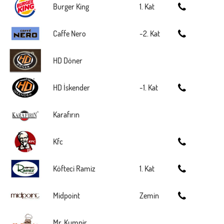
Burger King
1. Kat
Caffe Nero
-2. Kat
HD Döner
HD İskender
-1. Kat
Karafırın
Kfc
Köfteci Ramiz
1. Kat
Midpoint
Zemin
Mr. Kumpir