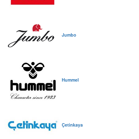
Jumbo
Hummel
Çetinkaya