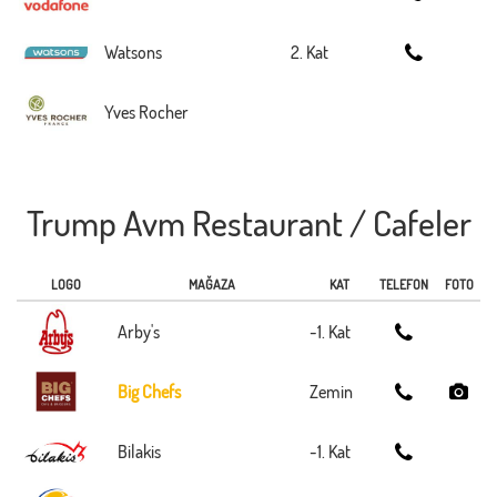
Watsons
2. Kat
Yves Rocher
Trump Avm Restaurant / Cafeler
LOGO
MAĞAZA
KAT
TELEFON
FOTO
Arby's
-1. Kat
Big Chefs
Zemin
Bilakis
-1. Kat