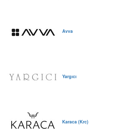
Avva
Yargıcı
Karaca (Krc)