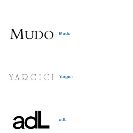
Mudo
Yargıcı
adL