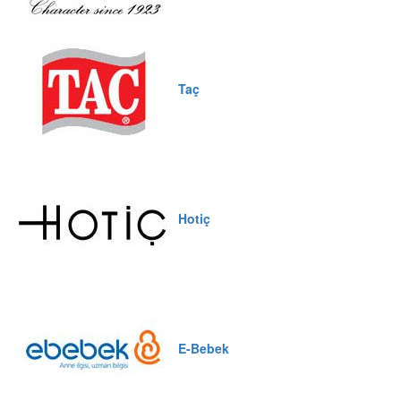
Taç
Hotiç
E-Bebek