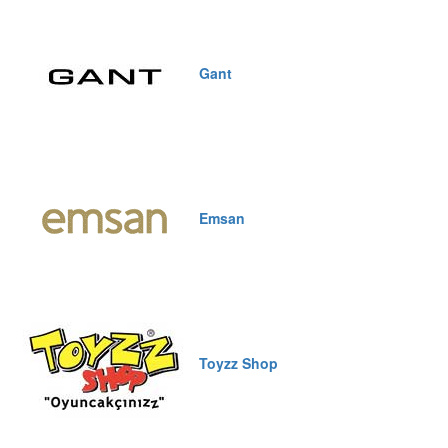
Gant
Emsan
Toyzz Shop