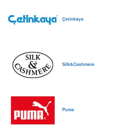
Çetinkaya
Silk&Cashmere
Puma