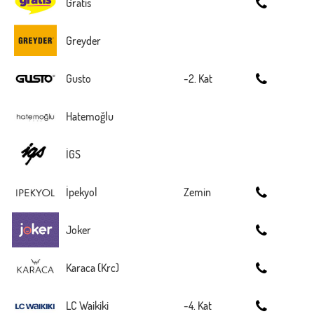
Gratis
Greyder
Gusto
-2. Kat
Hatemoğlu
İGS
İpekyol
Zemin
Joker
Karaca (Krc)
LC Waikiki
-4. Kat