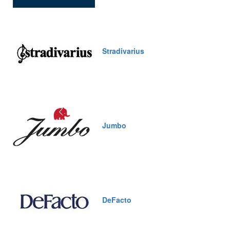
Stradivarius
Jumbo
DeFacto