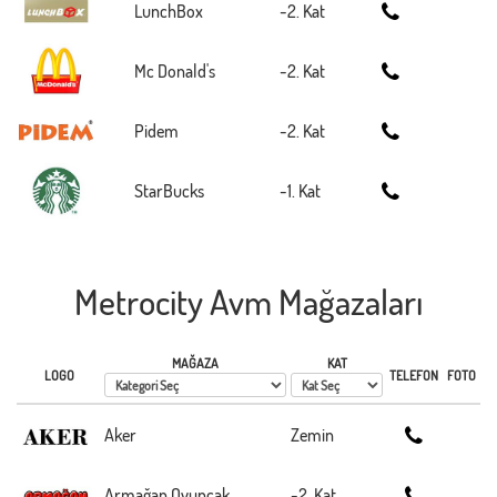
LunchBox
-2. Kat
Mc Donald's
-2. Kat
Pidem
-2. Kat
StarBucks
-1. Kat
Metrocity Avm Mağazaları
MAĞAZA
KAT
LOGO
TELEFON
FOTO
Aker
Zemin
Armağan Oyuncak
-2. Kat