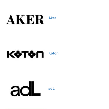
Aker
Koton
adL