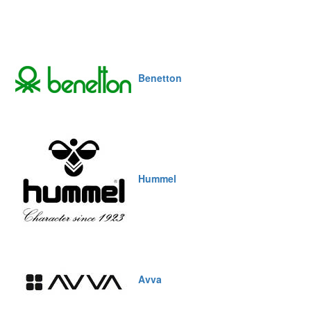
Benetton
Hummel
Avva