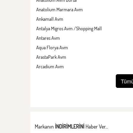
Anatolium Marmara Avm
Ankamall Avm
Antalya Migros Avm /Shopping Mall
Antares Avm
Aqua Florya Avm
ArastaPark Avm
Arcadium Avm
Tümü
Markanın
İNDİRİMLERİNİ
Haber Ver...