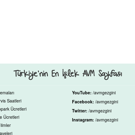
Türkiye’nin En İşlek AVM Sayfası
emaları
YouTube:
/avmgezgini
is Saatleri
Facebook:
/avmgezgini
park Ücretleri
Twitter:
/avmgezgini
 Ücretleri
Instagram:
/avmgezgini
ilmler
ayeleri