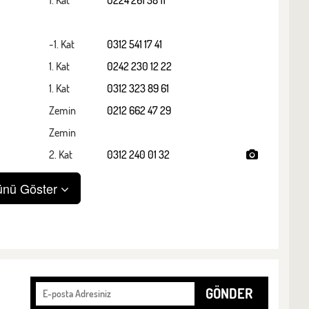
-1. Kat
0312 541 17 41
1. Kat
0242 230 12 22
1. Kat
0312 323 89 61
Zemin
0212 662 47 29
Zemin
2. Kat
0312 240 01 32
nü Göster
GÖNDER