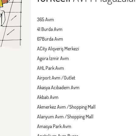
365 Avm
41 Burda Avm
67Burda Avm
ACity Alışveriş Merkezi
Agora İzmir Avm
AHL Park Avm
Airport Avm /Outlet
Akasya Acıbadem Avm
Akbatı Avm
Akmerkez Avm /Shopping Mall
Alanyum Avm /Shopping Mall
Amasya Park Avm
Anatolium Avm Bursa