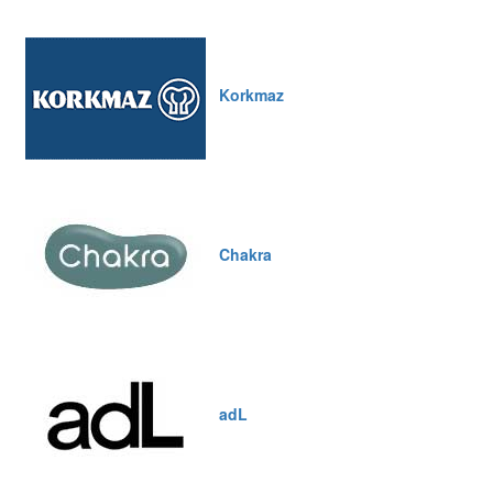
Korkmaz
Chakra
adL