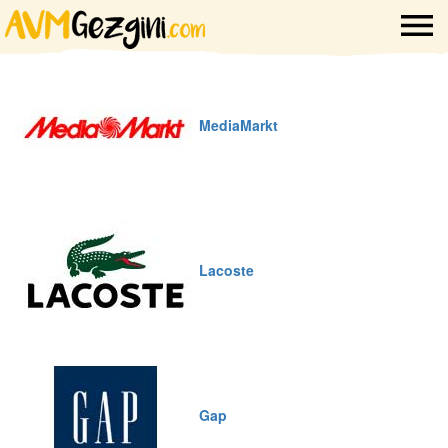
MediaMarkt
Lacoste
Gap