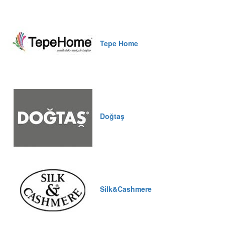
Tepe Home
Doğtaş
Silk&Cashmere