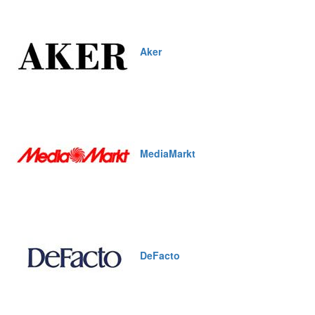
Aker
MediaMarkt
DeFacto