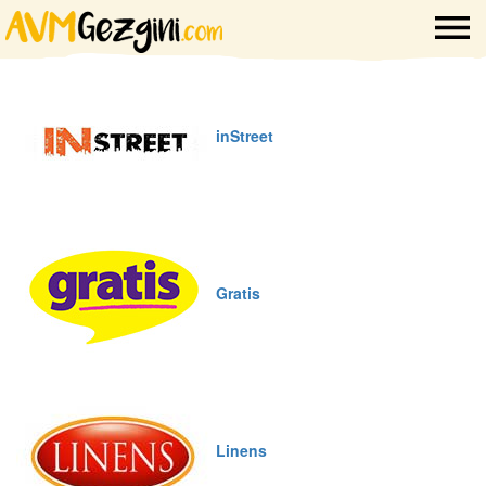
inStreet
Gratis
Linens