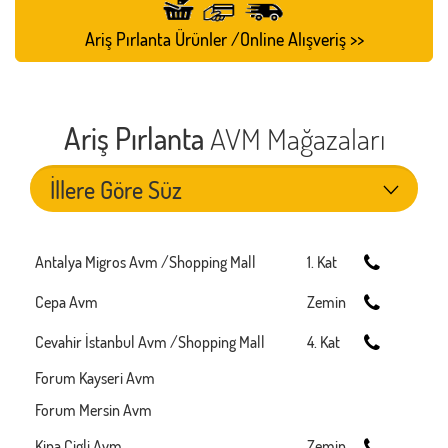
Ariş Pırlanta Ürünler /Online Alışveriş >>
Ariş Pırlanta
AVM Mağazaları
Antalya Migros Avm /Shopping Mall
1. Kat
Cepa Avm
Zemin
Cevahir İstanbul Avm /Shopping Mall
4. Kat
Forum Kayseri Avm
Forum Mersin Avm
Kipa Çigli Avm
Zemin