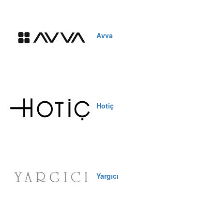
Avva
Hotiç
Yargıcı