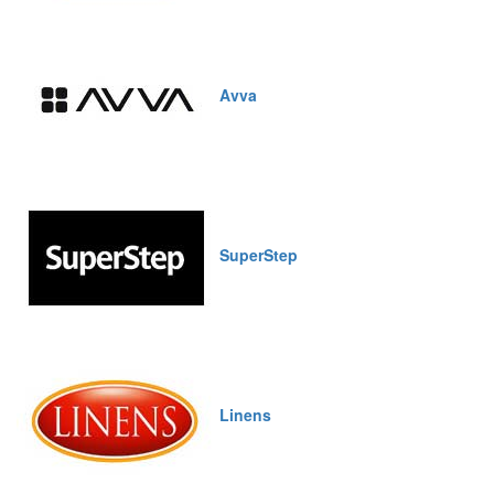
Avva
SuperStep
Linens