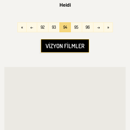
Heidi
«
←
92
93
94
95
96
→
»
VİZYON FİLMLER