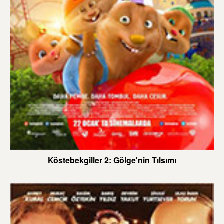
Köstebekgiller 2: Gölge'nin Tılsımı