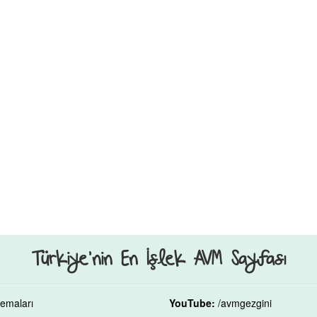
Türkiye’nin En İşlek AVM Sayfası
emaları
YouTube:
/avmgezgini