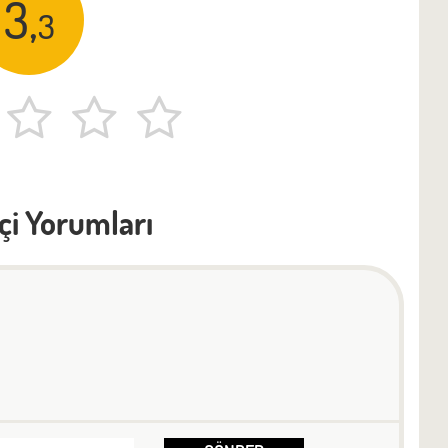
3,
3
çi Yorumları