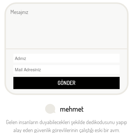
GÖNDER
mehmet
Gelen insanların duyabilecekleri şekilde dedikodusunu yapıp
alay eden güvenlik görevlilerinin çalıştığı eski bir avm.