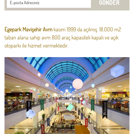
GÖNDER
Egepark Mavişehir Avm
kasım 1999 da açılmış. 18.000 m2
taban alana sahip avm 800 araç kapasiteli kapalı ve açık
otoparkı ile hizmet vermektedir.