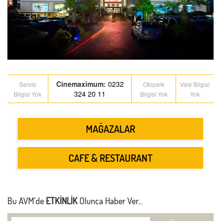
Cinemaximum
:
0232
Servis
Otopark
Vale Bilgisi
324 20 11
Bilgisi Yok
Bilgisi Yok
Yok
MAĞAZALAR
CAFE & RESTAURANT
Bu AVM’de
ETKİNLİK
Olunca Haber Ver...