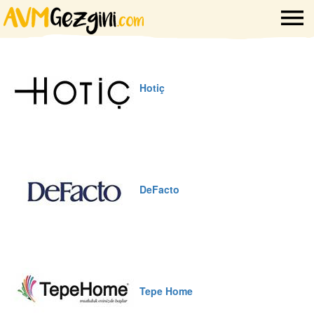
Hotiç
DeFacto
Tepe Home