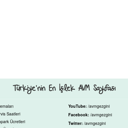
Türkiye’nin En İşlek AVM Sayfası
emaları
YouTube:
/avmgezgini
is Saatleri
Facebook:
/avmgezgini
park Ücretleri
Twitter:
/avmgezgini