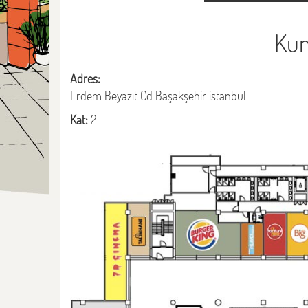
Kum
Adres:
Erdem Beyazıt Cd Başakşehir istanbul
Kat:
2