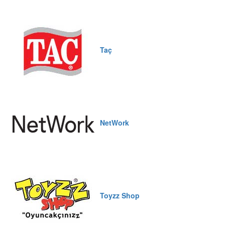
Taç
NetWork
Toyzz Shop