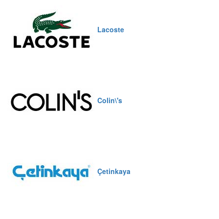
Lacoste
Colin\'s
Çetinkaya