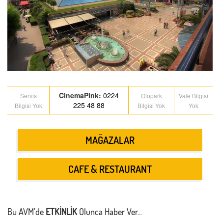
CinemaPink
:
0224
Servis
Otopark
Vale Bilgisi
225 48 88
Bilgisi Yok
Bilgisi Yok
Yok
MAĞAZALAR
CAFE & RESTAURANT
Bu AVM’de
ETKİNLİK
Olunca Haber Ver...