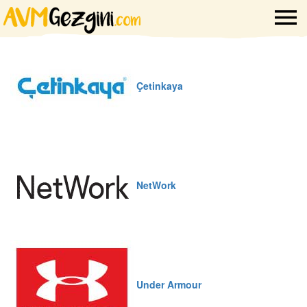
Çetinkaya
NetWork
Under Armour