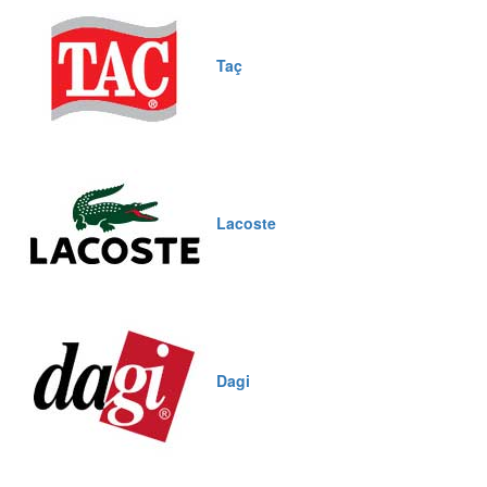
Taç
Lacoste
Dagi