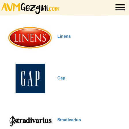
Linens
Gap
Stradivarius