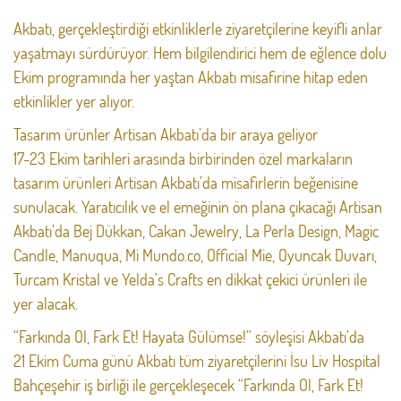
Akbatı, gerçekleştirdiği etkinliklerle ziyaretçilerine keyifli anlar
yaşatmayı sürdürüyor. Hem bilgilendirici hem de eğlence dolu
Ekim programında her yaştan Akbatı misafirine hitap eden
etkinlikler yer alıyor.
Tasarım ürünler Artisan Akbatı’da bir araya geliyor
17-23 Ekim tarihleri arasında birbirinden özel markaların
tasarım ürünleri Artisan Akbatı’da misafirlerin beğenisine
sunulacak. Yaratıcılık ve el emeğinin ön plana çıkacağı Artisan
Akbatı’da Bej Dükkan, Cakan Jewelry, La Perla Design, Magic
Candle, Manuqua, Mi Mundo.co, Official Mie, Oyuncak Duvarı,
Turcam Kristal ve Yelda’s Crafts en dikkat çekici ürünleri ile
yer alacak.
“Farkında Ol, Fark Et! Hayata Gülümse!” söyleşisi Akbatı’da
21 Ekim Cuma günü Akbatı tüm ziyaretçilerini İsu Liv Hospital
Bahçeşehir iş birliği ile gerçekleşecek “Farkında Ol, Fark Et!