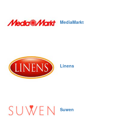
MediaMarkt
Linens
Suwen